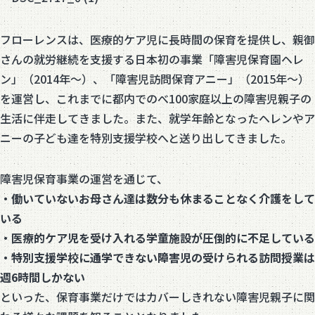
フローレンスは、医療的ケア児に長時間の保育を提供し、親御
さんの就労継続を支援する日本初の事業「障害児保育園ヘレ
ン」（2014年～）、「障害児訪問保育アニー」（2015年～）
を運営し、これまでに都内でのべ100家庭以上の障害児親子の
生活に伴走してきました。また、就学年齢となったヘレンやア
ニーの子ども達を特別支援学校へと送り出してきました。
障害児保育事業の運営を通じて、
・働いていないお母さん達
は数分も休まることなく介護
をして
いる
・医療的ケア児を受け入れる学童施設
が圧倒的に不足している
・特別支援学校に通学できない障害児の受けられる訪問授業
は
週
6
時間しか
ない
といった、保育事業だけではカバーしきれない障害児親子に関