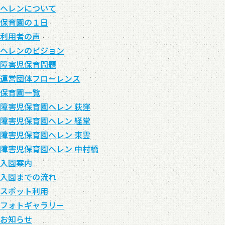
ヘレンについて
保育園の１日
利用者の声
ヘレンのビジョン
障害児保育問題
運営団体フローレンス
保育園一覧
障害児保育園ヘレン 荻窪
障害児保育園ヘレン 経堂
障害児保育園ヘレン 東雲
障害児保育園ヘレン 中村橋
入園案内
入園までの流れ
スポット利用
フォトギャラリー
お知らせ