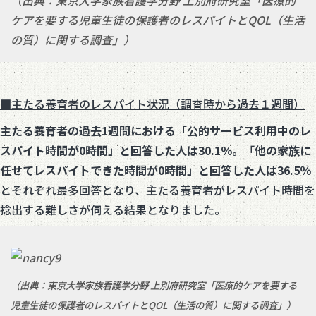
（出典：東京大学家族看護学分野 上別府研究室「医療的
ケアを要する児童生徒の保護者のレスパイトとQOL（生活
の質）に関する調査」）
■主たる養育者のレスパイト状況（調査時から過去１週間）
主たる
養育者
の過去
1
週間における「公的
サービス利用中のレ
スパイト時間
が
0
時間」と回答した人は
30.1
％
。「
他の家族
に
任せてレスパイトできた時間
が
0
時間」と回答した人は
36.5
％
とそれぞれ最多回答となり、主たる養育者がレスパイト時間を
捻出する難しさが伺える結果となりました。
（出典：東京大学家族看護学分野 上別府研究室「医療的ケアを要する
児童生徒の保護者のレスパイトとQOL（生活の質）に関する調査」）