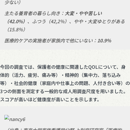
少ない）
主たる養育者の暮らし向き：
大変
・やや苦しい
（
42.0%
）
、ふつう（42,2％）、やや・大変ゆとりがある
（15.8％）
医療的ケアの実施者が家族内で他にいない：
10.9
％
今回の調査では、保護者の健康に関連したQOLについて、身
体的（活力、疲労、痛み等）・精神的（集中力、落ち込み
等）・社会的健康（家庭内や仕事上の問題、人付き合い等）の
3つの側面を測定する一般的な成人用調査尺度を用いました。
スコアが高いほど健康度が高いことを示します。