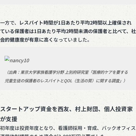
一方で、
レスパイト
時間が
1
日あたり平均
2
時間以上確保され
ている保護者は
1
日あたり平均
2
時間未満の保護者と比べて
、社
会的
健康度が有意に高く
なっていました。
（出典：東京大学家族看護学分野 上別府研究室「医療的ケアを要する
児童生徒の保護者のレスパイトとQOL（生活の質）に関する調査」）
スタートアップ資金を西友、村上財団、個人投資家
が支援
初年度は投資年度となり、看護師採用・育成、バックオフィス