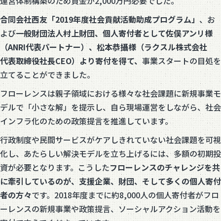
運営体制構築のため資金が2,000万円必要でした。
合同会社西友「2019年度社会貢献活動助成プログラム」
、お
よび
一般財団法人村上財団、個人寄付者として佐俣アンリ様
（ANRI代表パートナー）、松本恭攝様（ラクスル株式会社
代表取締役社長CEO）より寄付を得て、
事業スタートの目処を
立てることができました。
フローレンスは親子領域における様々な社会課題に新規事業モ
デルで「小さな解」を提示し、自ら現場運営をしながら、社会
インフラ化のための政策提言を推進しています。
行政制度や民間サービスがケアしきれていない社会課題を可視
化し、あたらしい解決モデルを立ち上げるには、多額の初期投
資が必要となります。こうした
フローレンスのチャレンジを共
に牽引しているのが、支援企業、財団、そして多くの個人寄付
者の方々
です。2018年度までに約8,000人の個人寄付者がフロ
ーレンスの新規事業や政策提言、ソーシャルアクション活動を