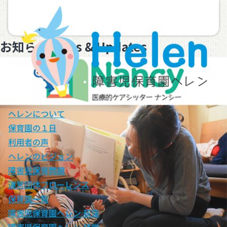
お知らせ
News & Updates
ヘレンについて
保育園の１日
利用者の声
ヘレンのビジョン
障害児保育問題
運営団体フローレンス
保育園一覧
障害児保育園ヘレン 荻窪