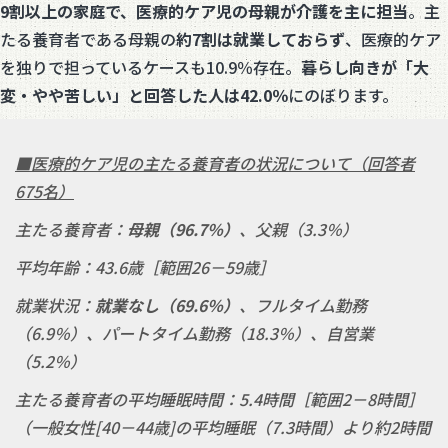
9割以上の家庭で、医療的ケア児の母親が介護を主に担当
。主
たる養育者である母親の
約7割は就業しておらず
、医療的ケア
を独りで担っているケースも10.9％存在。
暮らし向きが「大
変・やや苦しい」と回答した人は42.0％
にのぼります。
■医療的ケア児の主たる養育者の状況について（回答者
675名）
主たる養育者：
母親（
96.7
％）
、父親（3.3％）
平均年齢：43.6歳［範囲26－59歳］
就業状況：
就業なし（
69.6
％）
、フルタイム勤務
（6.9％）、パートタイム勤務（18.3％）、自営業
（5.2％）
主たる養育者の平均睡眠時間：5.4時間［範囲2－8時間］
（一般女性[40－44歳]の平均睡眠（7.3時間）より約2時間