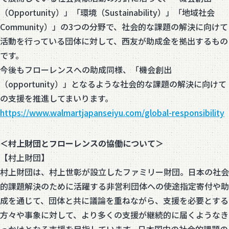
（Opportunity）」「環境（Sustainability）」「地域社会
Community）」の3つの分野で、社会的な課題の解決に向けて
活動を行っている団体に対して、西友が助成金を拠出するもの
です。
今後もフローレンスへの助成同様、「機会創出
（opportunity）」となるような社会的な課題の解決に向けて
の支援を推進してまいります。
https://www.walmartjapanseiyu.com/global-responsibility
＜村上財団とフローレンスの協働について＞
【村上財団】
村上財団は、村上世彰が設立したファミリー財団。日本の社会
的課題解決のために活躍する非営利団体への使途指定寄付や助
成を通じて、団体と共に議論を重ねながら、支援を必要とする
方々や事象に対して、より多くの支援が継続的に届くようなき