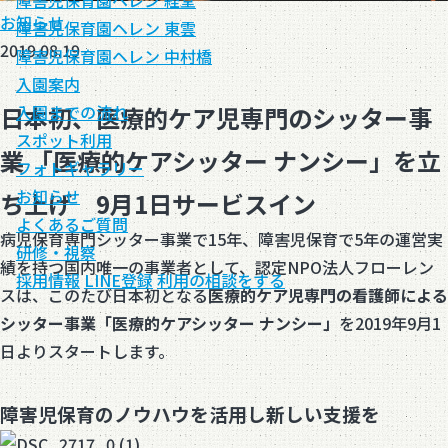
障害児保育園ヘレン 経堂
お知らせ
障害児保育園ヘレン 東雲
2019.08.19
障害児保育園ヘレン 中村橋
入園案内
日本初、医療的ケア児専門のシッター事
入園までの流れ
スポット利用
業 「医療的ケアシッター ナンシー」を立
フォトギャラリー
お知らせ
ち上げ 9月1日サービスイン
よくあるご質問
病児保育専門シッター事業で15年、障害児保育で5年の運営実
研修・視察
績を持つ国内唯一の事業者として、認定NPO法人フローレン
採用情報
LINE登録
利用の相談をする
スは、このたび日本初となる
医療的ケア児専門の看護師による
シッター事業「医療的ケアシッター ナンシー」
を2019年9月1
日よりスタートします。
障害児保育のノウハウを活用し新しい支援を