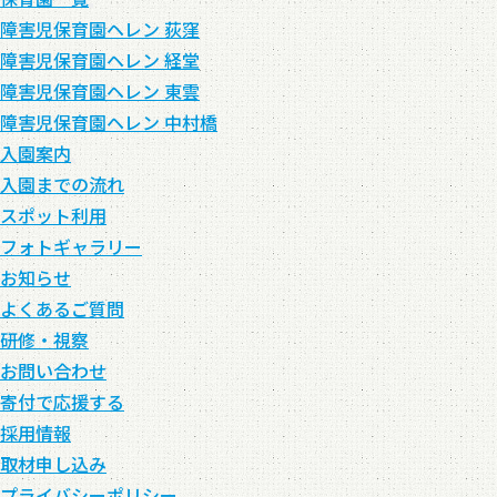
障害児保育園ヘレン 荻窪
障害児保育園ヘレン 経堂
障害児保育園ヘレン 東雲
障害児保育園ヘレン 中村橋
入園案内
入園までの流れ
スポット利用
フォトギャラリー
お知らせ
よくあるご質問
研修・視察
お問い合わせ
寄付で応援する
採用情報
取材申し込み
プライバシーポリシー