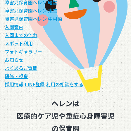
障害児保育園ヘレン 経堂
障害児保育園ヘレン 東雲
障害児保育園ヘレン 中村橋
入園案内
入園までの流れ
スポット利用
フォトギャラリー
お知らせ
よくあるご質問
研修・視察
採用情報
LINE登録
利用の相談をする
ヘレンは
医療的ケア児
や
重症心身障害児
の保育園