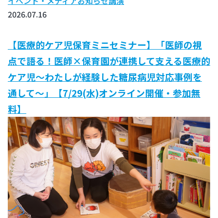
イベント・メディア
お知らせ
講演
2026.07.16
【医療的ケア児保育ミニセミナー】「医師の視
点で語る！医師×保育園が連携して支える医療的
ケア児～わたしが経験した糖尿病児対応事例を
通して～」【7/29(水)オンライン開催・参加無
料】