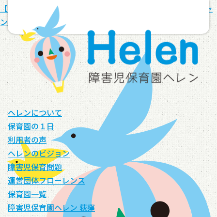
【看護師・保育士向け】「夏の1Day・医ケア児保育体験キャ
ンペーン」実施中！
ヘレンについて
保育園の１日
利用者の声
ヘレンのビジョン
障害児保育問題
運営団体フローレンス
保育園一覧
障害児保育園ヘレン 荻窪