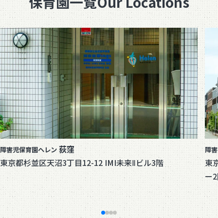
保育園一覧
Our Locations
荻窪
障害児保育園ヘレン
障害
東京都杉並区天沼3丁目12-12 IMI未来Ⅱビル3階
東
ー