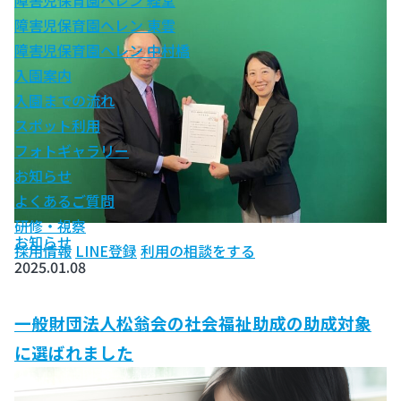
障害児保育園ヘレン 経堂
障害児保育園ヘレン 東雲
障害児保育園ヘレン 中村橋
入園案内
入園までの流れ
スポット利用
フォトギャラリー
お知らせ
よくあるご質問
研修・視察
お知らせ
採用情報
LINE登録
利用の相談をする
2025.01.08
一般財団法人松翁会の社会福祉助成の助成対象
に選ばれました