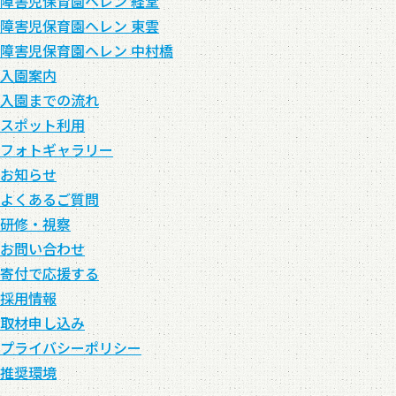
障害児保育園ヘレン 経堂
障害児保育園ヘレン 東雲
障害児保育園ヘレン 中村橋
入園案内
入園までの流れ
スポット利用
フォトギャラリー
お知らせ
よくあるご質問
研修・視察
お問い合わせ
寄付で応援する
採用情報
取材申し込み
プライバシーポリシー
推奨環境