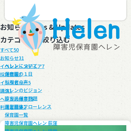
お知らせ
News & Updates
カテゴリーを絞り込む
すべて
50
お知らせ
31
ヘレンについて
イベント・メディア
7
保育園の１日
採用情報
2
利用者の声
インタビュー
5
ヘレンのビジョン
講演
1
障害児保育問題
ヘレンの様子
15
運営団体フローレンス
利用者募集
2
保育園一覧
障害児保育園ヘレン 荻窪